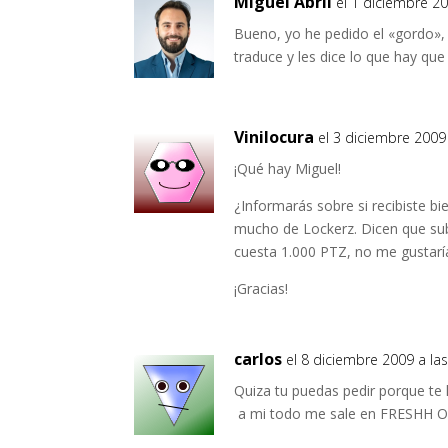
Miguel Abril
el 1 diciembre 20
Bueno, yo he pedido el «gordo», 
traduce y les dice lo que hay qu
Vinilocura
el 3 diciembre 2009 
¡Qué hay Miguel!
¿Informarás sobre si recibiste bi
mucho de Lockerz. Dicen que sub
cuesta 1.000 PTZ, no me gustaría
¡Gracias!
carlos
el 8 diciembre 2009 a las
Quiza tu puedas pedir porque te 
a mi todo me sale en FRESHH OUT