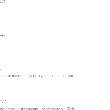
5:47
5:47
5
que se mejor que la otra ya te dire que tal vaç
 1:44
n los datos y estas medio… desprotegido… 😈 😆