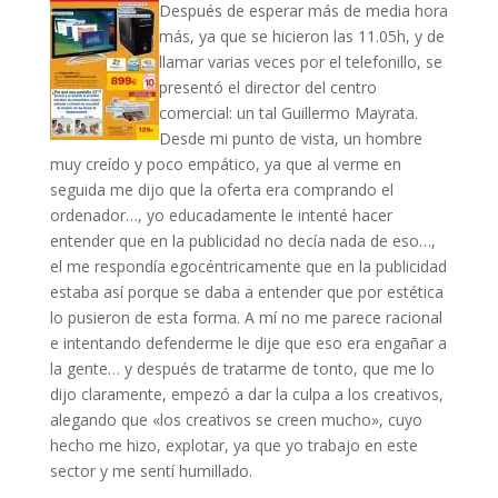
Después de esperar más de media hora
más, ya que se hicieron las 11.05h, y de
llamar varias veces por el telefonillo, se
presentó el director del centro
comercial: un tal Guillermo Mayrata.
Desde mi punto de vista, un hombre
muy creído y poco empático, ya que al verme en
seguida me dijo que la oferta era comprando el
ordenador…, yo educadamente le intenté hacer
entender que en la publicidad no decía nada de eso…,
el me respondía egocéntricamente que en la publicidad
estaba así porque se daba a entender que por estética
lo pusieron de esta forma. A mí no me parece racional
e intentando defenderme le dije que eso era engañar a
la gente… y después de tratarme de tonto, que me lo
dijo claramente, empezó a dar la culpa a los creativos,
alegando que «los creativos se creen mucho», cuyo
hecho me hizo, explotar, ya que yo trabajo en este
sector y me sentí humillado.