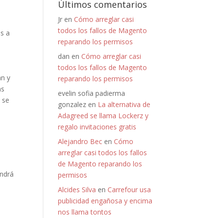
Últimos comentarios
Jr
en
Cómo arreglar casi
todos los fallos de Magento
as a
reparando los permisos
dan
en
Cómo arreglar casi
todos los fallos de Magento
an y
reparando los permisos
as
evelin sofia padierma
 se
gonzalez
en
La alternativa de
Adagreed se llama Lockerz y
regalo invitaciones gratis
Alejandro Bec
en
Cómo
arreglar casi todos los fallos
de Magento reparando los
endrá
permisos
Alcides Silva
en
Carrefour usa
publicidad engañosa y encima
nos llama tontos