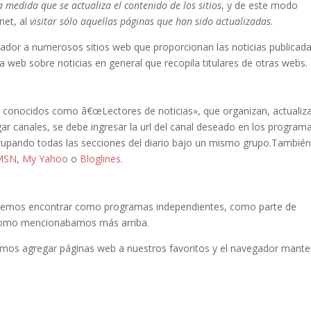
a medida que se actualiza el contenido de los sitios
, y de este modo
net, al
visitar sólo aquellas páginas que han sido actualizadas
.
dor a numerosos sitios web que proporcionan las noticias publicad
 web sobre noticias en general que recopila titulares de otras webs.
s conocidos como â€œLectores de noticias», que organizan, actualiz
ar canales, se debe ingresar la url del canal deseado en los program
grupando todas las secciones del diario bajo un mismo grupo.También
MSN
,
My Yahoo
o
Bloglines
.
 podemos encontrar como programas independientes, como parte de
 como mencionabamos más arriba.
demos agregar páginas web a nuestros favoritos y el navegador mant